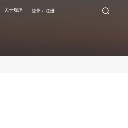
关于煌沣
登录
/
注册