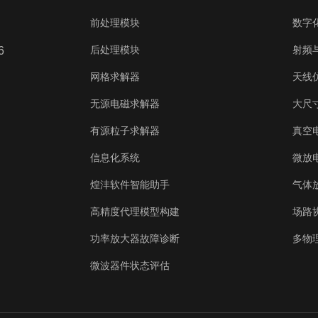
前处理模块
数字
后处理模块
射频
6
网格求解器
天线
无源电磁求解器
大尺寸
有源粒子求解器
真空
信息化系统
微放
煌沣软件智能助手
气体
高精度代理模型构建
场路
功率放大器故障诊断
多物
微波器件状态评估