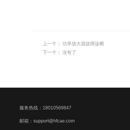
上一个：
功率放大器故障诊断
下一个：
没有了
服务热线：
18010569847
邮箱：support@hfcae.com