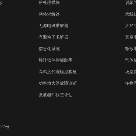
后处理模块
射频
6
网格求解器
天线
无源电磁求解器
大尺寸
有源粒子求解器
真空
信息化系统
微放
煌沣软件智能助手
气体
高精度代理模型构建
场路
功率放大器故障诊断
多物
微波器件状态评估
727号